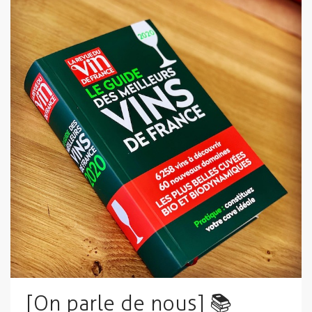
[On parle de nous] 📚