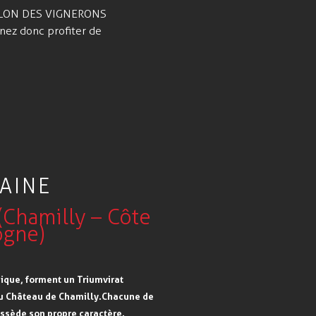
 SALON DES VIGNERONS
enez donc profiter de
AINE
(Chamilly – Côte
ogne)
nique, forment un Triumvirat
 du Château de Chamilly. Chacune de
ossède son propre caractère.