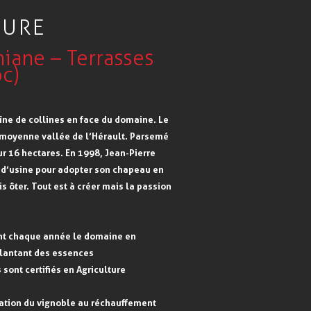
TURE
niane – Terrasses
c)
îne de collines en face du domaine. Le
a moyenne vallée de l’Hérault. Parsemé
sur 16 hectares. En 1998, Jean-Pierre
d’usine pour adopter son chapeau en
s ôter. Tout est à créer mais la passion
nt chaque année le domaine en
plantant des essences
sont certifiés en Agriculture
ptation du vignoble au réchauffement