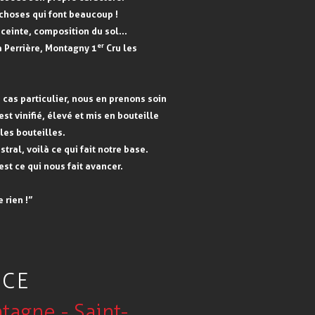
 choses qui font beaucoup !
nceinte, composition du sol…
er
a Perrière, Montagny 1
Cru les
cas particulier, nous en prenons soin
est vinifié, élevé et mis en bouteille
les bouteilles.
tral, voilà ce qui fait notre base.
est ce qui nous fait avancer.
 rien !”
ICE
tagne - Saint-