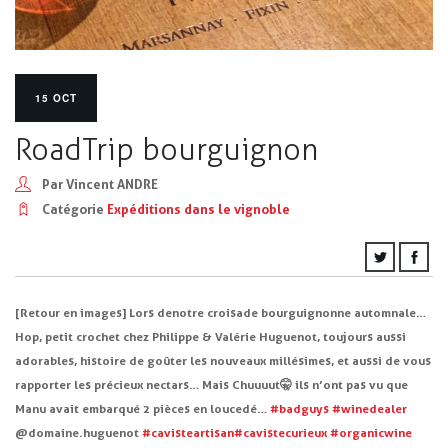
15 OCT
RoadTrip bourguignon
Par Vincent ANDRE
Catégorie
Expéditions dans le vignoble
[Retour en images]
Lors de notre croisade bourguignonne automnale…
Hop, petit crochet chez Philippe & Valérie Huguenot, toujours aussi
adorables, histoire de goûter les nouveaux millésimes, et aussi de vous
rapporter les précieux nectars…
Mais Chuuuut
🤫
ils n’ont pas vu que
Manu avait embarqué 2 pièces en loucedé…
#
badguys
#
winedealer
@domaine.huguenot
#
cavisteartisan
#
cavistecurieux
#
organicwine