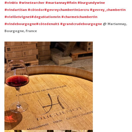
#
vinbio
#
winesearcher
#
marsannay
#
fixin
#
burgundywine
#
vindartisan
#
côtedor
#
gevreychambertin1ercru
#
gevrey_chambertin
#
vieillesvignes
#
degustationvin
#
charmeschambertin
#
vindebourgogne
#
côtedenuits
#
grandcrudebourgogne
@ Marsannay,
Bourgogne, France