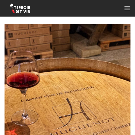
ACCUEIL
QUI SOMMES-NOUS ?
NOS ACTIVITÉS
NOS VIGNERONS ET PRODUCTEURS
NOTRE ACTU
NOS ABONNEMENTS
CONTACT